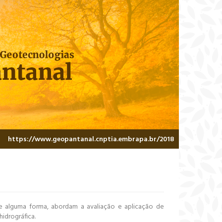
https://www.geopantanal.cnptia.embrapa.br/2018
e alguma forma, abordam a avaliação e aplicação de
idrográfica.