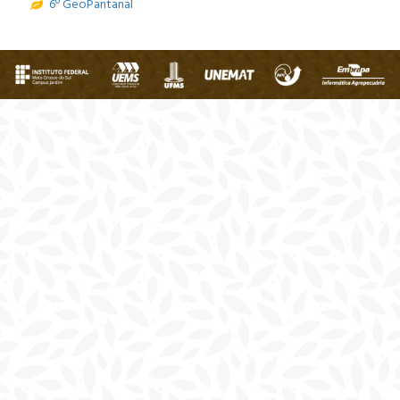
6º GeoPantanal